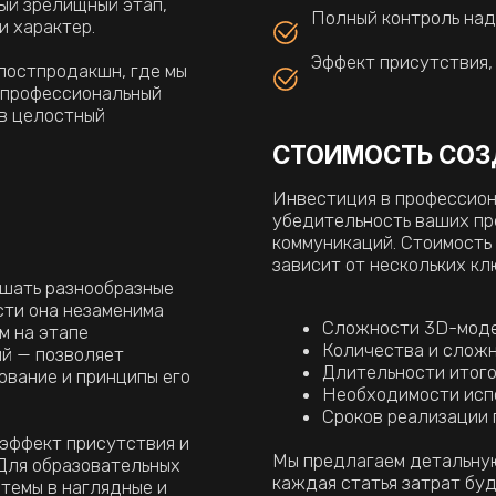
а незаменима
Сложности 3D-моделирования и 
тапе
Количества и сложности анимиро
зволяет
Длительности итогового ролика
и принципы его
Необходимости использования с
Сроков реализации проекта
 присутствия и
Мы предлагаем детальную смету после
разовательных
каждая статья затрат будет понятна и 
 наглядные и
конкретный результат, который окупитс
эффективность
конверсии и укрепления имиджа технол
создать 3D-ролик, который будет работать
на ваш бизнес 24/7?
мация станет вашим конкурентным преимуществом. Свяжитесь с
 и получить коммерческое предложение!
Оставить заявку