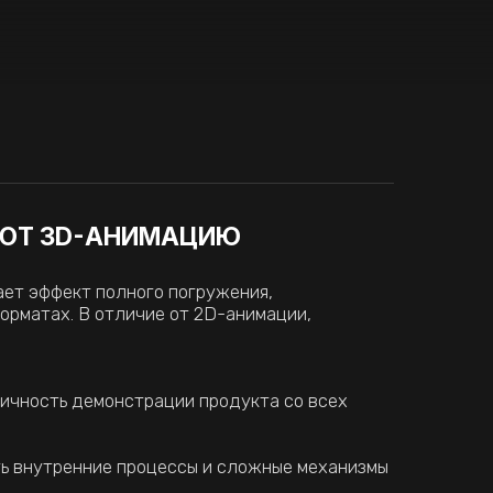
лного погружения,
личие от 2D-анимации,
страции продукта со всех
 процессы и сложные механизмы
турами и движением камеры
рживает внимание зрителя
D-АНИМАЦИИ
имацию — это вложение в
эффективность маркетинговых
ируется индивидуально и
ров: