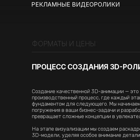
Создание качественной 3D-анимации — это вывер
производственный процесс, где каждый этап служ
фундаментом для следующего. Мы начинаем с глуб
погружения в ваши бизнес-задачи и разработки сц
превращает сложные концепции в увлекательную 
На этапе визуализации мы создаем раскадровку и
3D-модели, уделяя особое внимание детализации 
материалов. Далее следует анимация — самый зре
где статичные объекты обретают движение и харак
Завершает процесс финальный рендеринг и постпр
добавляем спецэффекты, цветокоррекцию и профе
саунд-дизайн, превращая отдельные сцены в цело
кинематографичный продукт.
СФЕРЫ ПРИМЕНЕНИЯ
Универсальность 3D-анимации позволяет решать р