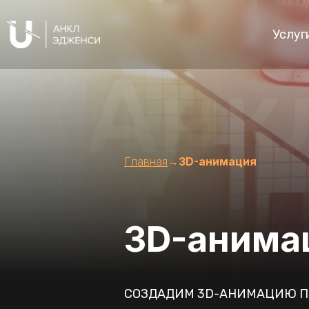
Услуг
Анк
Главная
→
3D-анимация
3D-анима
СОЗДАДИМ 3D-АНИМАЦИЮ П