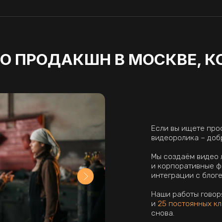
Наши работы говорят за себя:
бол
и
25 постоянных клиентов
, котор
снова.
, подготовим
ы.
я вашим надёжным