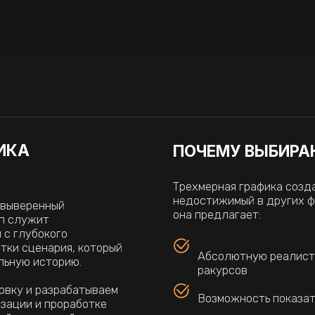
Трехмерная графика создает эффект по
недостижимый в других форматах. В от
енный
она предлагает:
ит
окого
енария, который
Абсолютную реалистичность демон
историю.
ракурсов
 разрабатываем
Возможность показать внутренние
и проработке
лищный этап,
Полный контроль над светом, текс
тер.
Эффект присутствия, который уде
одакшн, где мы
ссиональный
стный
СТОИМОСТЬ СОЗДАНИЯ 3
Инвестиция в профессиональную 3D-ан
убедительность ваших презентаций и 
коммуникаций. Стоимость проекта форм
зависит от нескольких ключевых факто
азнообразные