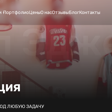
и
Портфолио
Цены
О нас
Отзывы
Блог
Контакты
л Эдж
ция
ОД ЛЮБУЮ ЗАДАЧУ