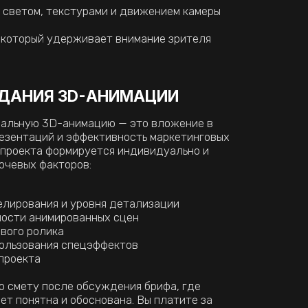
уровня детализации
ванных сцен
пецэффектов
 обсуждения брифа, где
обоснована. Вы платите за
я за счет повышения
огичного лидера.
 нами,