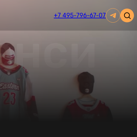
+7 495-796-67-07
енси