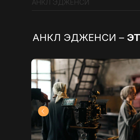
Готовы создать видео,
которое заметят?
Оставьте заявку на сайте, и мы проконсультируем вас
коммерческое предложение и ответим на все вопрос
Анкл Эдженси – видеопродакшн, который становитс
партнёром в мире визуального контента.