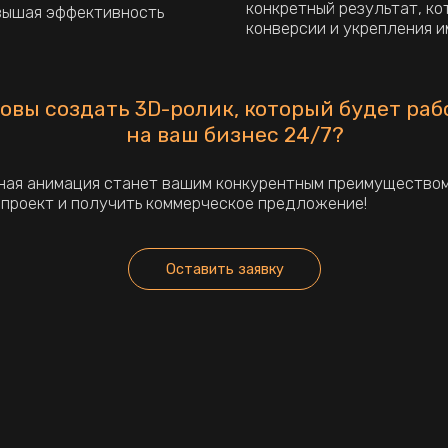
ПРОДАКШН В МОСКВЕ, КОТОРЫ
Если вы ищете профессиональную
видеоролика – добро пожаловать
Мы создаём видео любого формат
и корпоративные фильмы, видеок
интеграции с блогерами.