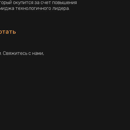
Й ВЫ ИСКАЛИ
 команду, чтобы заказать съемку
 в
Анкл Эдженси.
а: рекламные ролики, имиджевые
урсы, отчетные видеоролики и