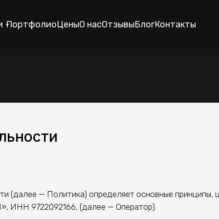
и
Портфолио
Цены
О нас
Отзывы
Блог
Контакты
льности
и (далее — Политика) определяет основные принципы, ц
 ИНН 9722092166, (далее — Оператор).