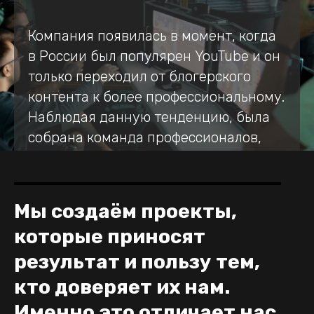
Компания появилась в момент, когда
в России был популярен YouTube и он
только переходил от блогерского
контента к более профессиональному.
Наблюдая данную тенденцию, была
собрана команда профессионалов,
которые имели опыт работы на
стороне клиентов и других крупных
продакшенов, а первые проекты были
Мы создаём проекты,
как раз для YouTube-блогеров.
которые приносят
результат и пользу тем,
кто доверяет их нам.
Именно это отличает нас