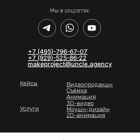
Мы в соцсетях:
+7 (495)-796-67-07
+7 (929)-525-86-22
makeproject@uncle.agency
Кейсы
Видеопродакшн
Съёмка
Анимация
3D-видео
Услуги
Моушн-дизайн
2D-анимация
г. Москва, Огородный пр. 16/1, стр 6