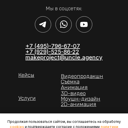
Мы в соцсетях:
+7 (495)-796-67-07
+7 (929)-525-86-22
makeproject@uncle.agency
Кейсы
Видеопродакшн
Съёмка
Анимация
3D-видео
Услуги
Моушн-дизайн
2D-анимация
Продолжая пользоваться сайтом, вы соглашаетесь на обработку
г. Москва, Огородный пр. 16/1, стр 6
cookies
и подтверждаете согласие с положениями
политики